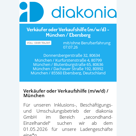
Verkäufer oder Verkaufshilfe (m/w/d) -
München / Ebersberg
mit/ohne Berufserfahrung
VOLL- ODER TEILZEIT
07.07.26
Donnersbergerstraße 32, 80634
München / Kurfürstenstraße 4, 80799
München / Blutenburgstraße 65, 80636
München / Dachauer Straße 192, 80992
München / 85560 Ebersberg, Deutschland
Verkäufer oder Verkaufshilfe (m/w/d) /
München
Für unseren Inklusions-, Beschäftigungs-
und Umschulungsbetrieb der diakonia
GmbH im Bereich „secondhand-
Einzelhandel“ suchen wir ab dem
01.05.2026 für unsere Ladengeschäfte
eine*n