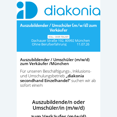
Auszubildender / Umschüler (m/w/d) zum
Verkäufer
VOLL- ODER TEILZEIT
Dachauer Straße 192, 80992 München
Ohne Berufserfahrung
11.07.26
Auszubildender / Umschüler (m/w/d)
zum Verkäufer /München
Für unseren Beschäftigungs-, Inklusions-
und Umschulungsbetrieb
„diakonia
secondhand Einzelhandel“
suchen wir ab
sofort eine/n
Auszubildende/n oder
Umschüler/in (m/w/d)
zum Verkäufer (m/w/d)