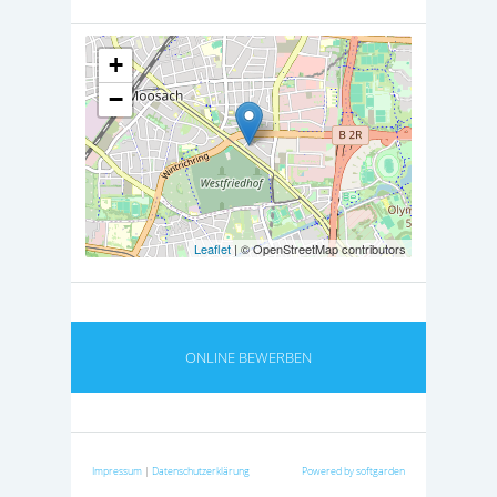
+
−
Leaflet
| © OpenStreetMap contributors
ONLINE BEWERBEN
Impressum
|
Datenschutzerklärung
Powered by softgarden